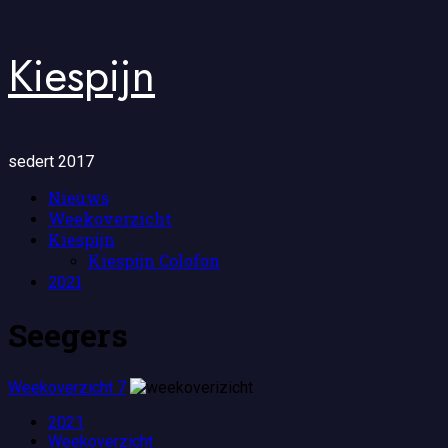
Ga
Kiespijn
naar
de
inhoud
sedert 2017
Primair
Nieuws
menu
Weekoverzicht
Kiespijn
Kiespijn Colofon
2021
Seegers
Weekoverzicht 7
2021
Weekoverzicht