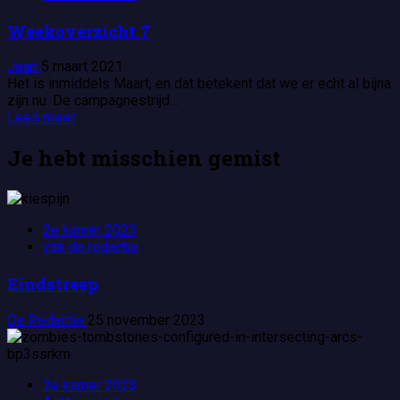
Weekoverzicht 7
Jaap
5 maart 2021
Het is inmiddels Maart, en dat betekent dat we er echt al bijna
zijn nu. De campagnestrijd...
Lees
Lees meer
meer
over
Je hebt misschien gemist
Weekoverzicht
7
2e kamer 2023
van de redactie
Eindstreep
De Redactie
25 november 2023
2e kamer 2023