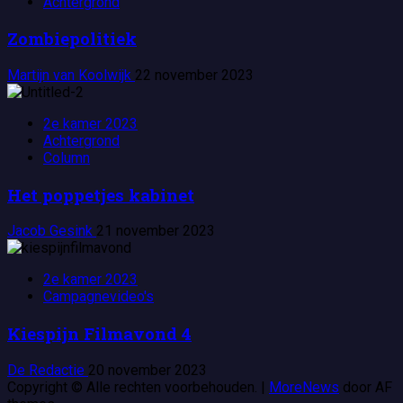
Achtergrond
Zombiepolitiek
Martijn van Koolwijk
22 november 2023
2e kamer 2023
Achtergrond
Column
Het poppetjes kabinet
Jacob Gesink
21 november 2023
2e kamer 2023
Campagnevideo's
Kiespijn Filmavond 4
De Redactie
20 november 2023
Copyright © Alle rechten voorbehouden.
|
MoreNews
door AF