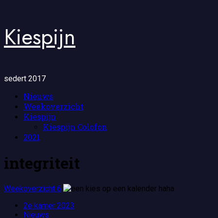
Ga
Kiespijn
naar
de
inhoud
sedert 2017
Primair
Nieuws
menu
Weekoverzicht
Kiespijn
Kiespijn Colofon
2021
integriteit
Weekoverzicht 6
2e kamer 2023
Nieuws