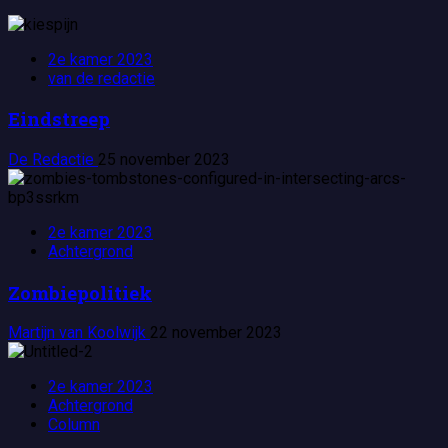
5
2e kamer 2023
van de redactie
Eindstreep
De Redactie
25 november 2023
2e kamer 2023
Achtergrond
Zombiepolitiek
Martijn van Koolwijk
22 november 2023
2e kamer 2023
Achtergrond
Column